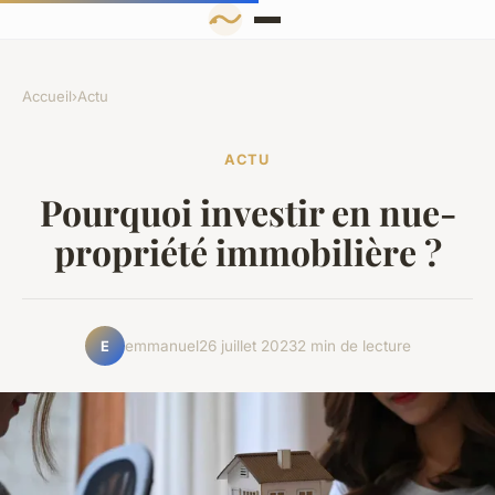
Accueil
›
Actu
ACTU
Pourquoi investir en nue-
propriété immobilière ?
emmanuel
26 juillet 2023
2 min de lecture
E