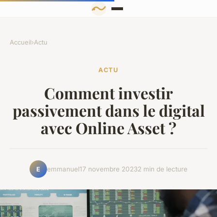
Accueil
›
Actu
ACTU
Comment investir
passivement dans le digital
avec Online Asset ?
emmanuel
17 novembre 2023
2 min de lecture
E