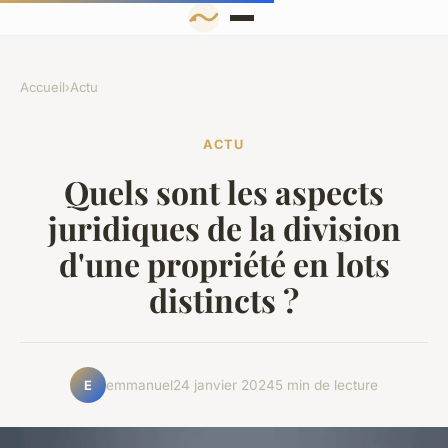
Accueil
›
Actu
ACTU
Quels sont les aspects
juridiques de la division
d'une propriété en lots
distincts ?
emmanuel
24 janvier 2024
5 min de lecture
E