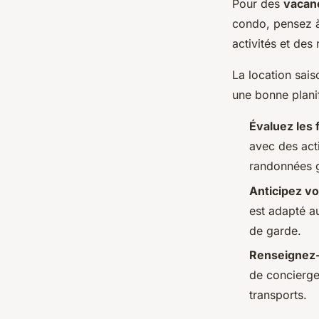
Pour des
vacan
condo, pensez à
activités et des
La location sais
une bonne planif
Évaluez les 
avec des acti
randonnées g
Anticipez v
est adapté a
de garde.
Renseignez-
de concierger
transports.