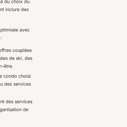
là du choix du
t inclure des
 optimisée avec
:
ffres couplées
stes de ski, des
n-être.
le condo choisi
ou des services
nt des services
rganisation de