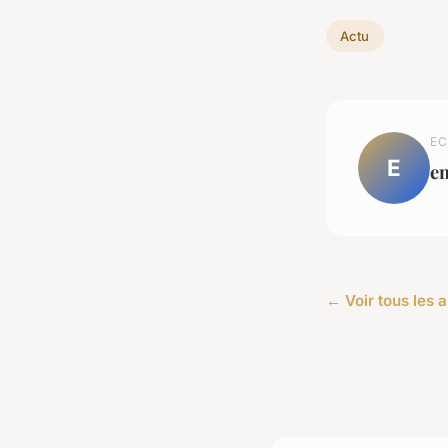
Actu
EC
E
e
← Voir tous les a