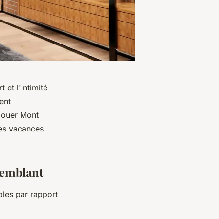
 et l'intimité
ent
 louer Mont
des vacances
remblant
les par rapport