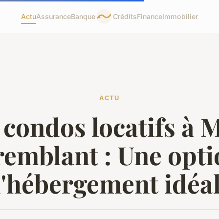
Actu
Assurance
Banque
Crédits
Finance
Immobilier
ACTU
 condos locatifs à 
remblant : Une opti
'hébergement idéa