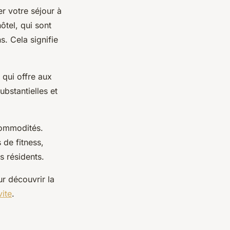
r votre séjour à
tel, qui sont
s. Cela signifie
qui offre aux
bstantielles et
commodités.
 de fitness,
s résidents.
r découvrir la
vite
.