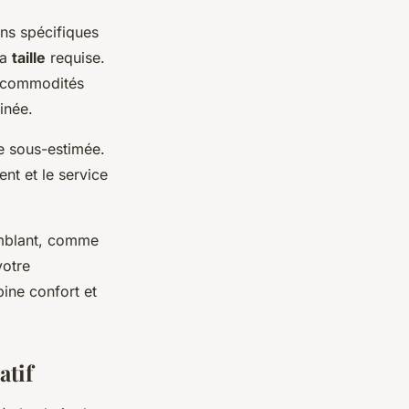
ns spécifiques
la
taille
requise.
s commodités
inée.
re sous-estimée.
nt et le service
emblant, comme
votre
ine confort et
atif