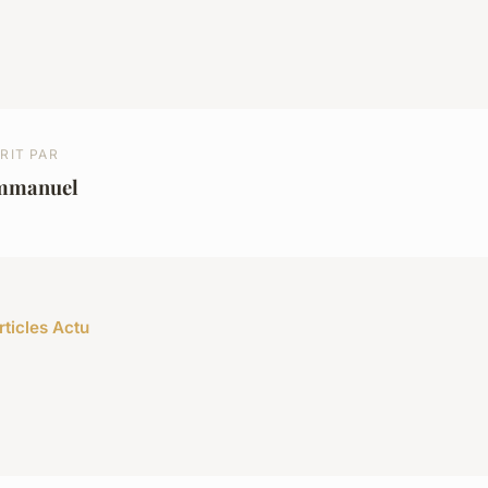
RIT PAR
mmanuel
rticles Actu