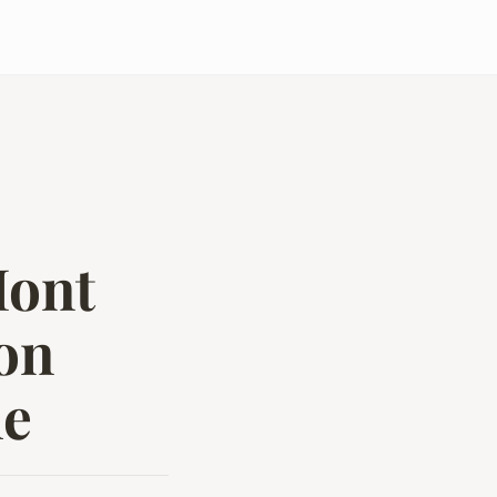
Mont
on
le