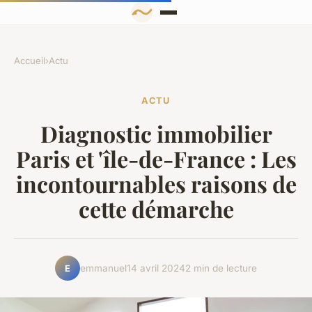
Accueil
›
Actu
ACTU
Diagnostic immobilier
Paris et 'île-de-France : Les
incontournables raisons de
cette démarche
emmanuel
14 avril 2024
2 min de lecture
E