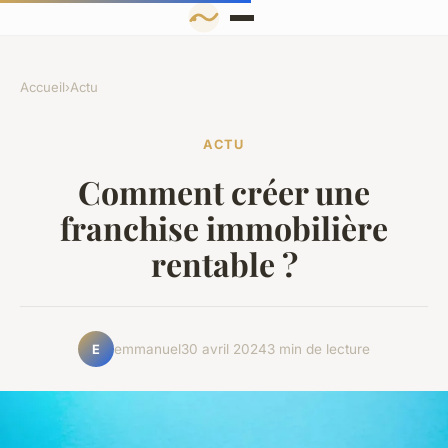
Accueil
›
Actu
ACTU
Comment créer une
franchise immobilière
rentable ?
emmanuel
30 avril 2024
3 min de lecture
E