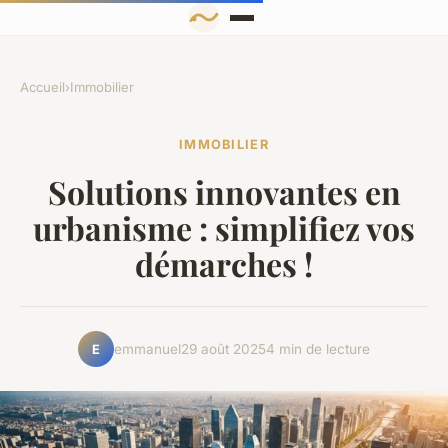
Accueil
›
Immobilier
IMMOBILIER
Solutions innovantes en
urbanisme : simplifiez vos
démarches !
emmanuel
29 août 2025
4 min de lecture
E