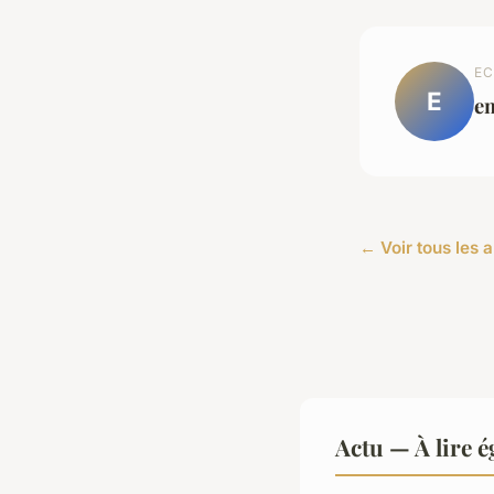
EC
E
e
← Voir tous les a
Actu — À lire 