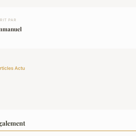
RIT PAR
mmanuel
rticles Actu
également