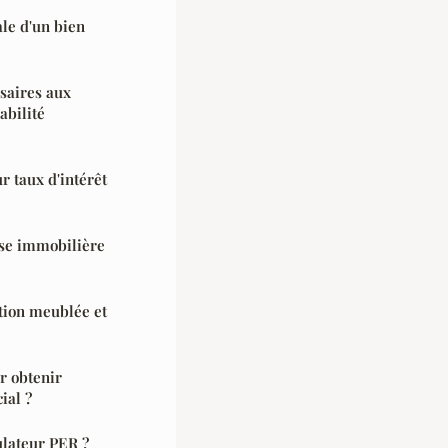
ale d'un bien
saires aux
abilité
 taux d'intérêt
se immobilière
tion meublée et
r obtenir
ial ?
ulateur PER ?