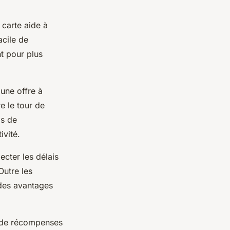
 carte aide à
acile de
t pour plus
une offre à
re le tour de
is de
ivité.
ecter les délais
Outre les
 des avantages
x, de récompenses