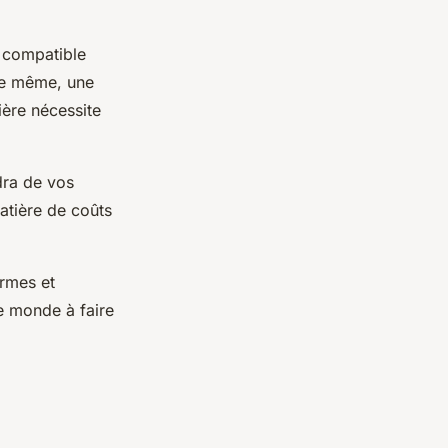
re compatible
 De même, une
ière nécessite
dra de vos
atière de coûts
ermes et
e monde à faire