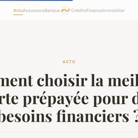
Actu
Assurance
Banque
Crédits
Finance
Immobilier
ACTU
nt choisir la mei
rte prépayée pour 
besoins financiers 