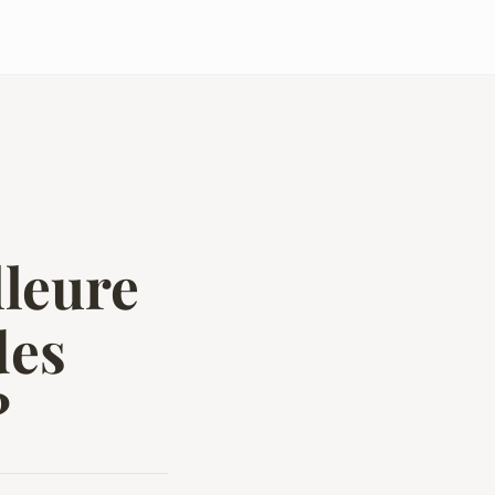
lleure
des
?