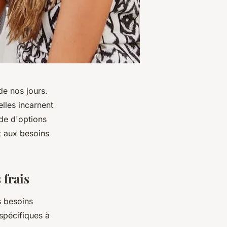
de nos jours.
les incarnent
ude d'options
t aux besoins
 frais
s besoins
s spécifiques à