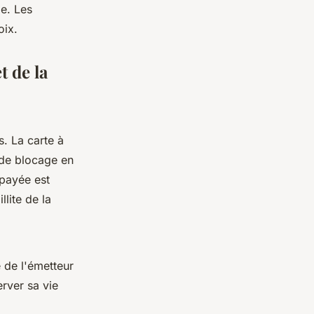
de. Les
oix.
t de la
s. La carte à
 de blocage en
épayée est
lite de la
é de l'émetteur
rver sa vie