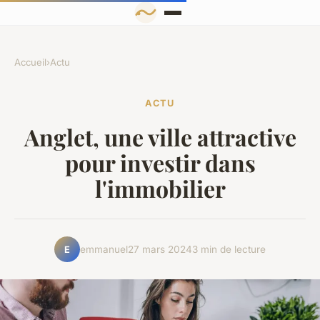
Accueil
›
Actu
ACTU
Anglet, une ville attractive
pour investir dans
l'immobilier
emmanuel
27 mars 2024
3 min de lecture
E