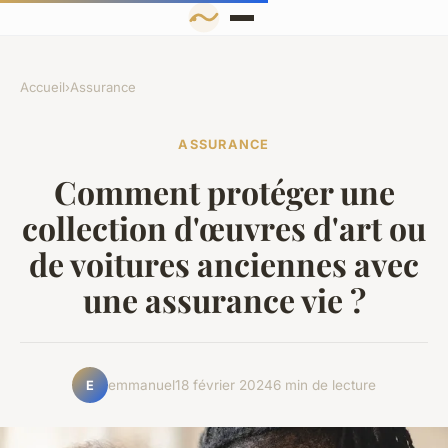
Accueil
›
Assurance
ASSURANCE
Comment protéger une
collection d'œuvres d'art ou
de voitures anciennes avec
une assurance vie ?
emmanuel
18 février 2024
6 min de lecture
E